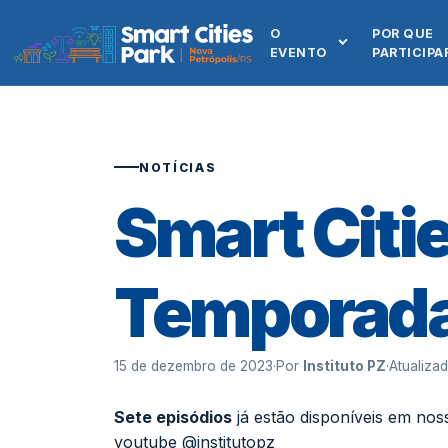
O
POR QUE
EVENTO
PARTICIPA
NOTÍCIAS
Smart Citie
Temporad
15 de dezembro de 2023
·
Por
Instituto PZ
·
Atualiza
Sete episódios
já estão disponíveis em nos
youtube
@institutopz