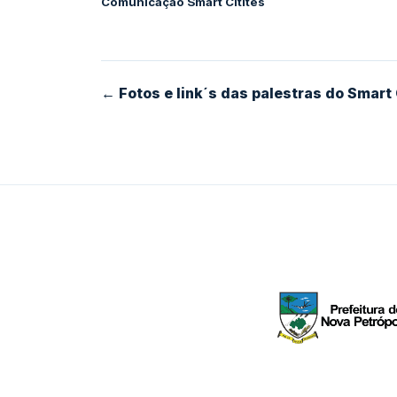
Comunicação Smart Citites
← Fotos e link´s das palestras do Smart 
Realizadores e apoiad