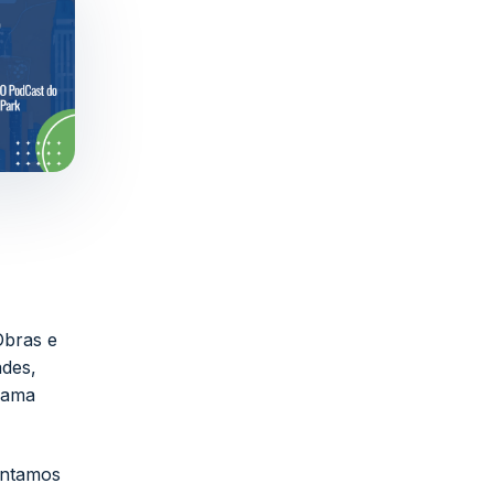
Obras e
ades,
orama
entamos