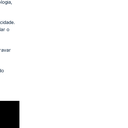
logia,
cidade.
dar o
ravar
do