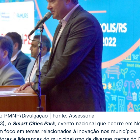
o PMNP/Divulgação | Fonte: Assessoria
23), o
Smart Cities Park
, evento nacional que ocorre em
N
om foco em temas relacionados à inovação nos municípios.
adores e lideranças do municipalismo de diversas partes do B