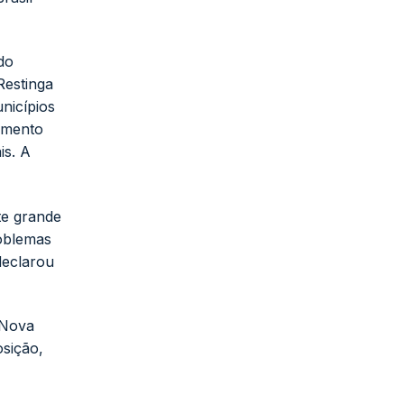
do
 Restinga
nicípios
vimento
is. A
te grande
roblemas
declarou
 Nova
sição,