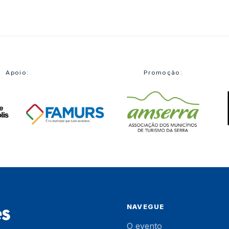
ores
Apoio:
Promoção:
NAVEGUE
O evento