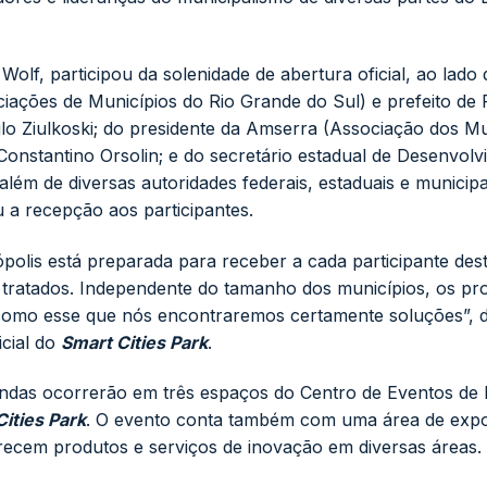
Wolf, participou da solenidade de abertura oficial, ao lado 
iações de Municípios do Rio Grande do Sul
) e prefeito de
ulo Ziulkoski; do presidente da Amserra (Associação dos Mu
Constantino Orsolin; e do secretário estadual de Desenvol
lém de diversas autoridades federais, estaduais e municipa
 a recepção aos participantes.
olis está preparada para receber a cada participante des
 tratados. Independente do tamanho dos municípios, os p
como esse que nós encontraremos certamente soluções”, 
icial do
Smart Cities Park
.
ondas ocorrerão em três espaços do Centro de Eventos de
ities Park
. O evento conta também com uma área de expo
recem produtos e serviços de inovação em diversas áreas.