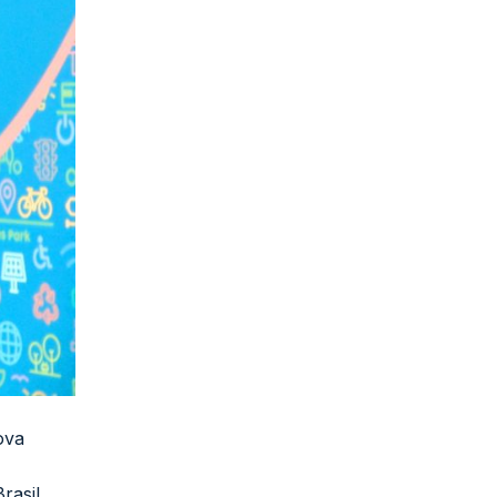
ova
rasil