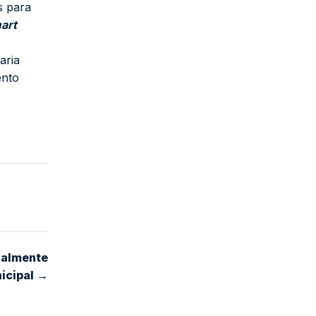
s para
art
aria
ento
nalmente
icipal →