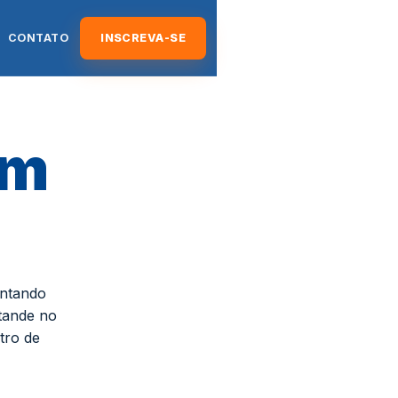
CONTATO
INSCREVA-SE
em
ontando
tande no
tro de