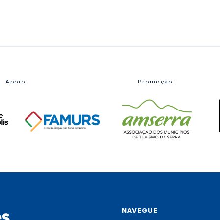
ores
Apoio:
Promoção:
NAVEGUE